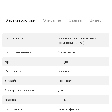
Характеристики
Описание
Отзывы
Видео
С
Тип товара
Каменно-полимерный
композит (SPC)
Тип соединения
Замковое
Бренд
Fargo
Коллекция
Камень
Дизайн
Под камень
Синхротиснение
Да
Фаска
Есть
Тип фаски
микрофаска