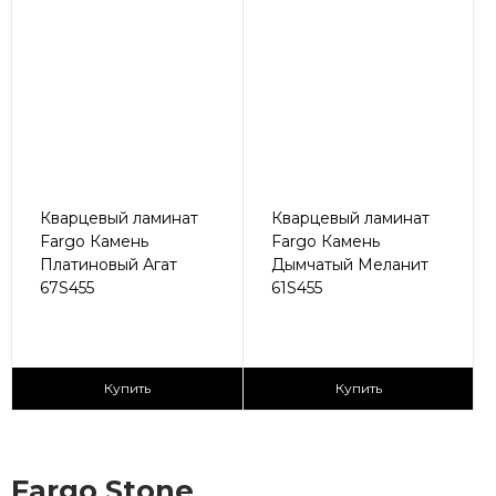
Кварцевый ламинат
Кварцевый ламинат
Fargo Камень
Fargo Камень
Платиновый Агат
Дымчатый Меланит
67S455
61S455
2
2
2 590 ₽/м
2 590 ₽/м
Купить
Купить
Fargo Stone