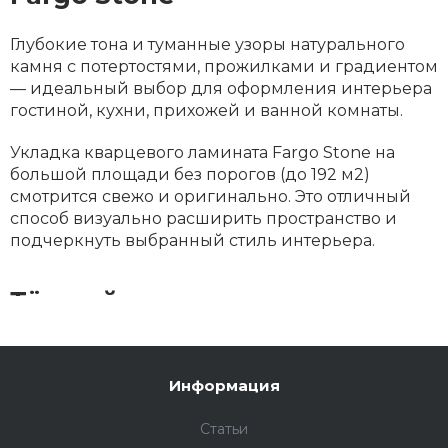
Глубокие тона и туманные узоры натурального
камня с потертостями, прожилками и градиентом
— идеальный выбор для оформления интерьера
гостиной, кухни, прихожей и ванной комнаты.
Укладка кварцевого ламината Fargo Stone на
большой площади без порогов (до 192 м2)
смотрится свежо и оригинально. Это отличный
способ визуально расширить пространство и
подчеркнуть выбранный стиль интерьера.
Тёплый пол
Кварцевый ламинат из коллекции Fargo Stone от
Refloor сочетается со всеми типами тёплого пола.
Информация
Не забывайте про плинтус: эта важная часть
интерьера, способна заставить всё остальное
Статьи
«заиграть» по‑новому или вовсе испортить