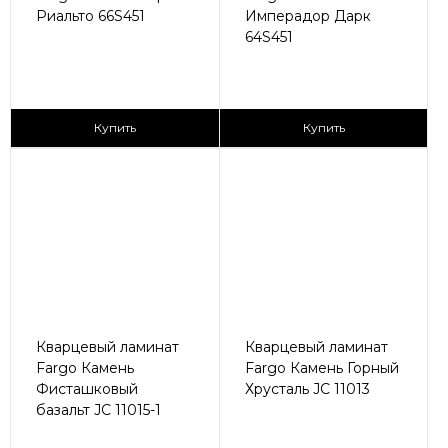
Риальто 66S451
Имперадор Дарк
64S451
2
2
2 590 ₽/м
2 590 ₽/м
Купить
Купить
Кварцевый ламинат
Кварцевый ламинат
Fargo Камень
Fargo Камень Горный
Фисташковый
Хрусталь JC 11013
базальт JC 11015-1