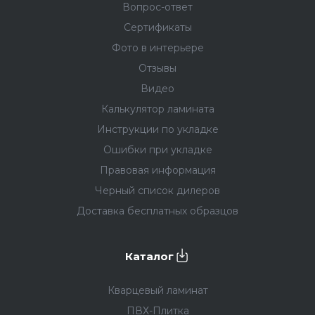
Вопрос-ответ
(например, если вы выберете дешёвый
пластиковый плинтус).
Сертификаты
Фото в интерьере
Плинтус
Отзывы
Видео
Кварцевый плинтус в цвет пола
избавит от
Калькулятор ламината
необходимости мучительного подбора тона
Инструкции по укладке
плинтуса — просто найдите плинтус с таким же
названием, как у кварцевого ламината.
Ошибки при укладке
Правовая информация
Дюрополимерный плинтус
под покраску так же,
Черный список дилеров
как и кварцевый, не боится воды и
повреждений, при этом его можно покрасить в
Доставка бесплатных образцов
любимый цвет или использовать любимый
приём дизайнеров, когда плинтус красится в
один цвет со стеной.
Каталог
Кварцевый ламинат
ПВХ-Плитка