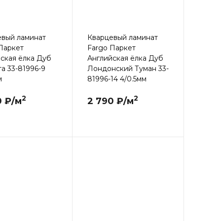
евый ламинат
Кварцевый ламинат
Паркет
Fargo Паркет
ская ёлка Дуб
Английская ёлка Дуб
а 33-81996-9
Лондонский Туман 33-
м
81996-14 4/0.5мм
2
2
0 ₽/м
2 790 ₽/м