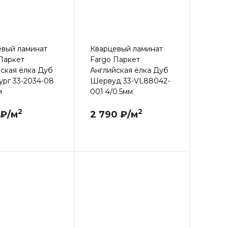
евый ламинат
Кварцевый ламинат
Паркет
Fargo Паркет
ская ёлка Дуб
Английская ёлка Дуб
рг 33-2034-08
Шервуд 33-VL88042-
м
001 4/0.5мм
2
2
 ₽/м
2 790 ₽/м