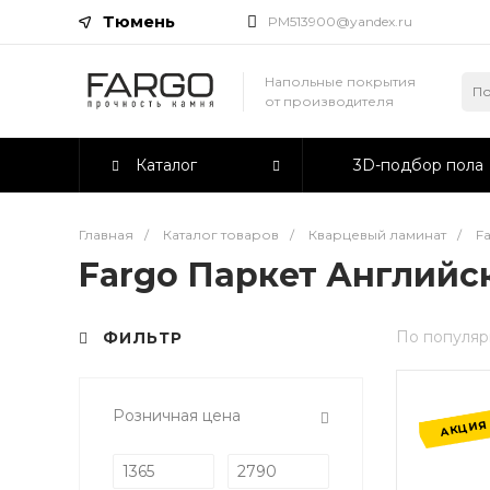
Тюмень
PM513900@yandex.ru
Напольные покрытия
от производителя
Каталог
3D-подбор пола
Главная
/
Каталог товаров
/
Кварцевый ламинат
/
F
Fargo Паркет Английс
По популяр
ФИЛЬТР
Розничная цена
АКЦИЯ