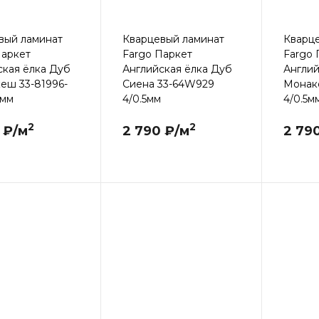
вый ламинат
Кварцевый ламинат
Кварц
Паркет
Fargo Паркет
Fargo 
ская ёлка Дуб
Английская ёлка Дуб
Англий
еш 33-81996-
Сиена 33-64W929
Монак
5мм
4/0.5мм
4/0.5м
2
2
 ₽/м
2 790 ₽/м
2 79