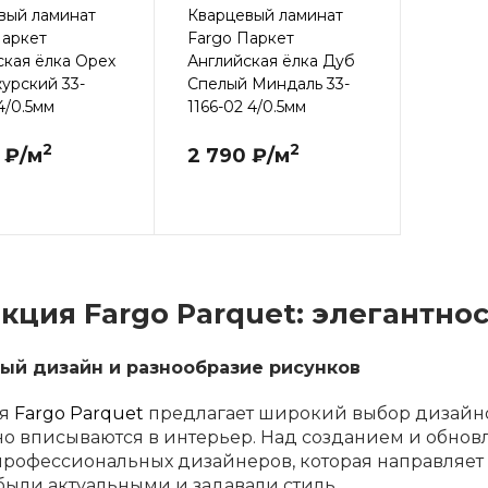
вый ламинат
Кварцевый ламинат
Паркет
Fargo Паркет
ская ёлка Орех
Английская ёлка Дуб
урский 33-
Спелый Миндаль 33-
4/0.5мм
1166-02 4/0.5мм
2
2
 ₽/м
2 790 ₽/м
кция Fargo Parquet: элегантнос
ый дизайн и разнообразие рисунков
ия
Fargo Parquet
предлагает широкий выбор дизайно
о вписываются в интерьер. Над созданием и обнов
рофессиональных дизайнеров, которая направляет ве
ыли актуальными и задавали стиль.