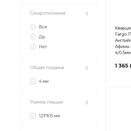
Синхротиснение
Все
Кварце
Fargo 
Да
Англий
Афины 
Нет
4/0.5мм
1 365
Общая толщина
4 мм
Размер плашки
123*615 мм