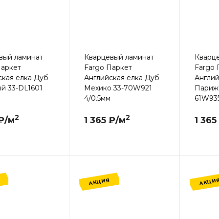
вый ламинат
Кварцевый ламинат
Кварц
Паркет
Fargo Паркет
Fargo 
ская ёлка Дуб
Английская ёлка Дуб
Англий
й 33-DL1601
Мехико 33-70W921
Париж
4/0.5мм
61W935
2
2
 ₽/м
1 365 ₽/м
1 365
АКЦИЯ
АКЦИ