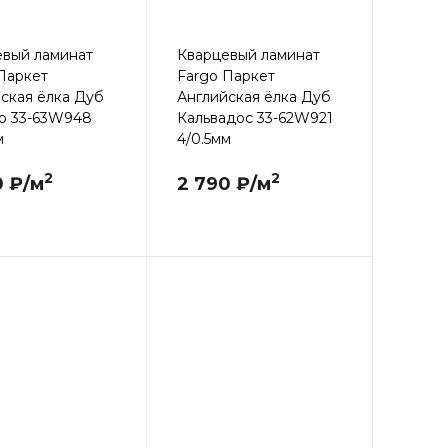
евый ламинат
Кварцевый ламинат
Паркет
Fargo Паркет
ская ёлка Дуб
Английская ёлка Дуб
о 33-63W948
Кальвадос 33-62W921
м
4/0.5мм
2
2
0 ₽/м
2 790 ₽/м