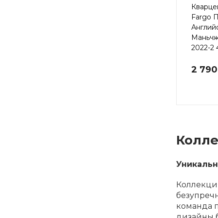
Кварце
Fargo 
Англий
Маньчж
2022-2 
2 790
Колле
Уникальн
Коллекц
безупречн
команда п
дизайны б