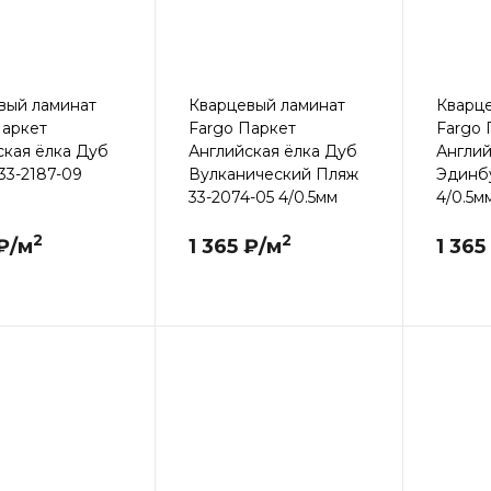
вый ламинат
Кварцевый ламинат
Кварц
Паркет
Fargo Паркет
Fargo 
ская ёлка Дуб
Английская ёлка Дуб
Англий
33-2187-09
Вулканический Пляж
Эдинбу
33-2074-05 4/0.5мм
4/0.5м
2
2
 ₽/м
1 365 ₽/м
1 365