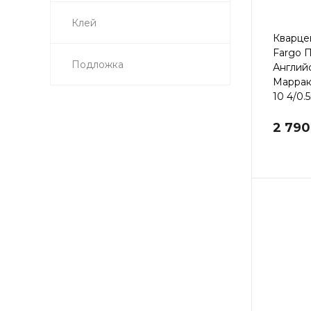
Клей
Кварце
Fargo 
Подложка
Англий
Маррак
10 4/0.
2 790