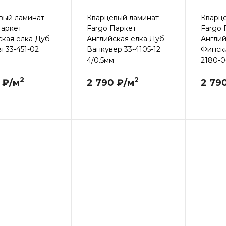
вый ламинат
Кварцевый ламинат
Кварц
Паркет
Fargo Паркет
Fargo 
ская ёлка Дуб
Английская ёлка Дуб
Англий
 33-451-02
Ванкувер 33-4105-12
Фински
4/0.5мм
2180-0
2
2
 ₽/м
2 790 ₽/м
2 79