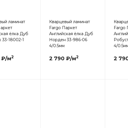
вый ламинат
Кварцевый ламинат
Кварц
Паркет
Fargo Паркет
Fargo 
ская ёлка Дуб
Английская ёлка Дуб
Англий
 33-18002-1
Норден 33-986-06
Робуст
4/0.5мм
4/0.5м
2
2
 ₽/м
2 790 ₽/м
2 79