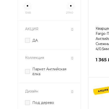
1365
2790
Кварце
АКЦИЯ
Fargo 
Англий
ДА
Снежны
4/0.5мм
Коллекция
1 365
Паркет Английская
ёлка
АКЦИЯ
Дизайн
Под дерево