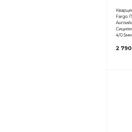
Кварце
Fargo 
Англий
Сицилия
4/0.5мм
2 790