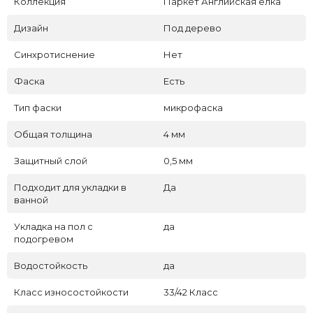
Коллекция
Паркет Английская ёлка
Дизайн
Под дерево
Синхротиснение
Нет
Фаска
Есть
Тип фаски
микрофаска
Общая толщина
4 мм
Защитный слой
0,5 мм
Подходит для укладки в
Да
ванной
Укладка на пол c
да
подогревом
Водостойкость
да
Класс износостойкости
33/42 Класс