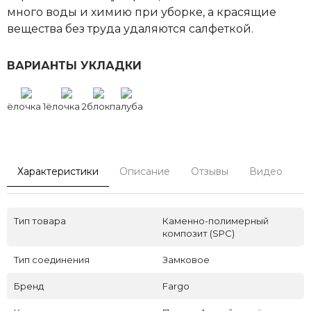
много воды и химию при уборке, а красящие
вещества без труда удаляются салфеткой.
ВАРИАНТЫ УКЛАДКИ
ёлочка 1
ёлочка 2
блок
палуба
Характеристики
Описание
Отзывы
Видео
С
Тип товара
Каменно-полимерный
композит (SPC)
Тип соединения
Замковое
Бренд
Fargo