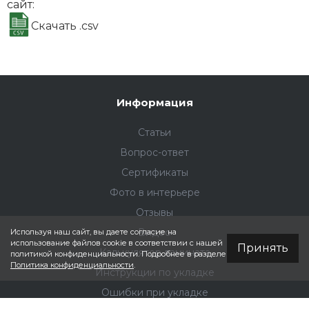
сайт:
Кварцевый
Бевел
ламинат Fargo
Скачать .csv
Бевел Дуб
Тибет 50-2123-
43
Информация
Статьи
Кварцевый
Бевел
ламинат Fargo
Вопрос-ответ
Бевел Дуб
Кремовый 50-
Сертификаты
2123-44
Фото в интерьере
Отзывы
Видео
Используя наш сайт, вы даете согласие на
использование файлов cookie в соответствии с нашей
Принять
Калькулятор ламината
политикой конфиденциальности. Подробнее в разделе
Кварцевый
Бевел
Политика конфиденциальности
.
ламинат Fargo
Инструкции по укладке
Бевел Дуб
Ошибки при укладке
Латина 50-2123-
47