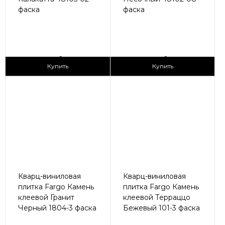
фаска
фаска
2
2
1 690 ₽/м
1 690 ₽/м
Купить
Купить
Кварц-виниловая
Кварц-виниловая
плитка Fargo Камень
плитка Fargo Камень
клеевой Гранит
клеевой Терраццо
Черный 1804-3 фаска
Бежевый 101-3 фаска