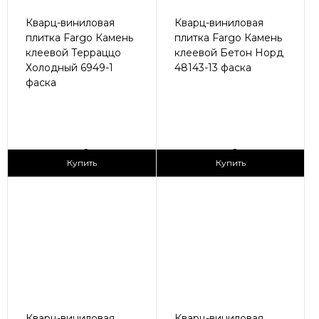
Кварц-виниловая
Кварц-виниловая
плитка Fargo Камень
плитка Fargo Камень
клеевой Терраццо
клеевой Бетон Норд
Холодный 6949-1
48143-13 фаска
фаска
2
2
1 690 ₽/м
1 690 ₽/м
Купить
Купить
Кварц-виниловая
Кварц-виниловая