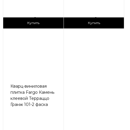
2
2
1 690 ₽/м
1 690 ₽/м
Купить
Купить
Кварц-виниловая
плитка Fargo Камень
клеевой Терраццо
Гранж 101-2 фаска