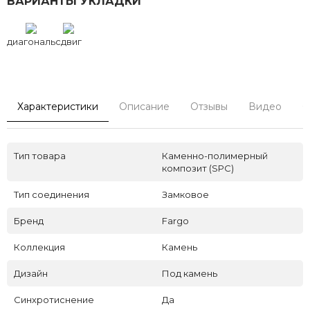
ВАРИАНТЫ УКЛАДКИ
диагональ
сдвиг
Характеристики
Описание
Отзывы
Видео
С
Тип товара
Каменно-полимерный
композит (SPC)
Тип соединения
Замковое
Бренд
Fargo
Коллекция
Камень
Дизайн
Под камень
Синхротиснение
Да