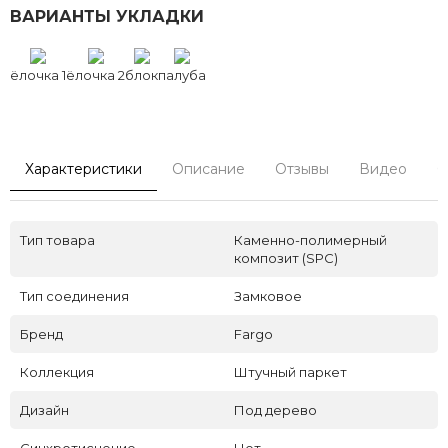
ВАРИАНТЫ УКЛАДКИ
ёлочка 1
ёлочка 2
блок
палуба
Характеристики
Описание
Отзывы
Видео
С
Тип товара
Каменно-полимерный
композит (SPC)
Тип соединения
Замковое
Бренд
Fargo
Коллекция
Штучный паркет
Дизайн
Под дерево