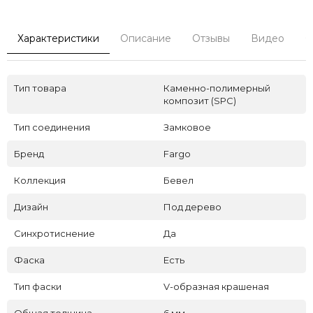
Характеристики
Описание
Отзывы
Видео
С
Тип товара
Каменно-полимерный
композит (SPC)
Тип соединения
Замковое
Бренд
Fargo
Коллекция
Бевел
Дизайн
Под дерево
Синхротиснение
Да
Фаска
Есть
Тип фаски
V-образная крашеная