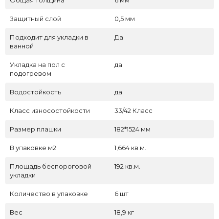
Общая толщина
6 мм
Защитный слой
0,5 мм
Подходит для укладки в
Да
ванной
Укладка на пол c
да
подогревом
Водостойкость
да
Класс износостойкости
33/42 Класс
Размер плашки
182*1524 мм
В упаковке м2
1,664 кв.м.
Площадь беспороговой
192 кв.м.
укладки
Количество в упаковке
6 шт
Вес
18,9 кг