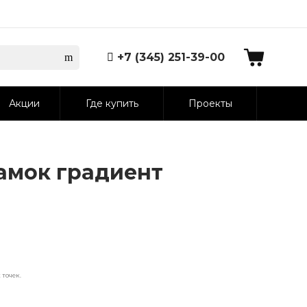
+7 (345) 251-39-00
Акции
Где купить
Проекты
амок градиент
точек.