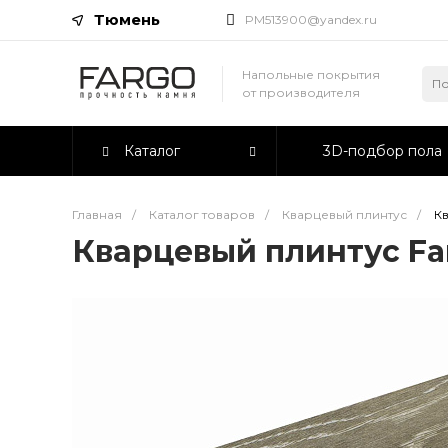
Тюмень
PM513900@yandex.ru
Напольные покрытия
от производителя
Каталог
3D-подбор пола
Главная
/
Каталог товаров
/
Кварцевый плинтус
/
Кв
Кварцевый плинтус Fa