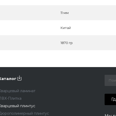
11 мм
Китай
1870 гр
Каталог
Кварцевый ламинат
ПВХ-Плитка
Г
Кварцевый плинтус
Дюрополимерный плинтус
Мы р