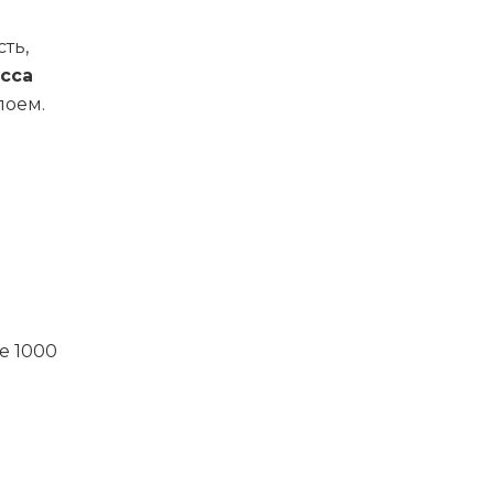
ть,
сса
лоем.
е 1000