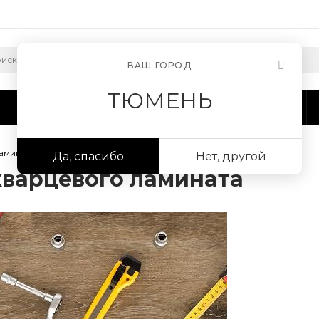
ВАШ ГОРОД
ТЮМЕНЬ
Сотрудничество
Информация
амината
Да, спасибо
Нет, другой
кварцевого ламината