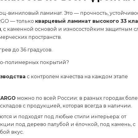
рц-виниловый ламинат. Это — прочность, устойчивос
ARGO — только
кварцевый ламинат высокого 33 кла
й
, с каменной основой и износостойким защитным с
мерческих пространств.
рев до 36 градусов.
но-полимерных покрытий?
изводства
с контролем качества на каждом этапе
FARGO
можно по всей России: в разных городах боле
 складов с продукцией, которая всегда в наличии.
тся и подходят под любые стили интерьера: от
кции под дерево палубой и ёлочкой, под камень, с
бой вкус.