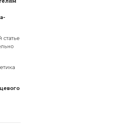
ителям
а-
 статье
ельно
тетика
рцевого