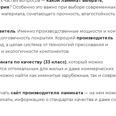
ых частых вопросов —
какой ламинат выбрать,
ерия
? Особенно это важно при выборе современных
материала, сочетающего прочность, влагостойкость
витель
. Именно производственные мощности и кон
а долговечность покрытия. Хороший
производитель
д, а целая система: от технологий прессования и
 и экологичности компонентов.
ната по качеству (33 класс)
, который можно
ается оптимальным для жилых и даже коммерческих
 можно найти как именитые зарубежные, так и совр
учать
сайт производителя ламината
— на нем мож
икаты, информацию о стандартах качества и даже с