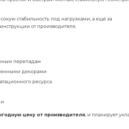
.
ысокую стабильность под нагрузками, а ещё за
инструкции от производителя.
урным перепадам
еменными декорами
атационного ресурса
ии
ыгодную цену от производителя
, и планирует ук