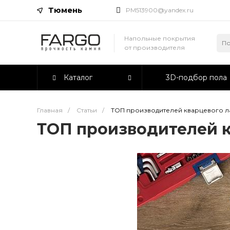
Тюмень
PM513900@yandex.ru
Напольные покрытия
от производителя
Каталог
3D-подбор пола
Главная
/
Статьи
/
ТОП производителей кварцевого л
ТОП производителей 