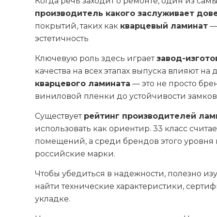
Когда речь заходит о ремонте, один из сам
производитель какого заслуживает дов
покрытий, таких как
кварцевый ламинат
— 
эстетичность
Ключевую роль здесь играет
завод-изгото
качества на всех этапах выпуска влияют н
кварцевого ламината
— это не просто брен
виниловой пленки до устойчивости замков
Существует
рейтинг производителей лами
использовать как ориентир. 33 класс счит
помещений, а среди брендов этого уровня
российские марки.
Чтобы убедиться в надежности, полезно из
найти технические характеристики, сертиф
укладке.