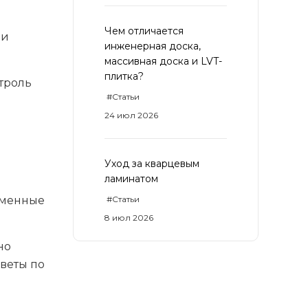
Чем отличается
 и
инженерная доска,
массивная доска и LVT-
плитка?
троль
#Статьи
24 июл 2026
Уход за кварцевым
ламинатом
еменные
#Статьи
8 июл 2026
но
оветы по