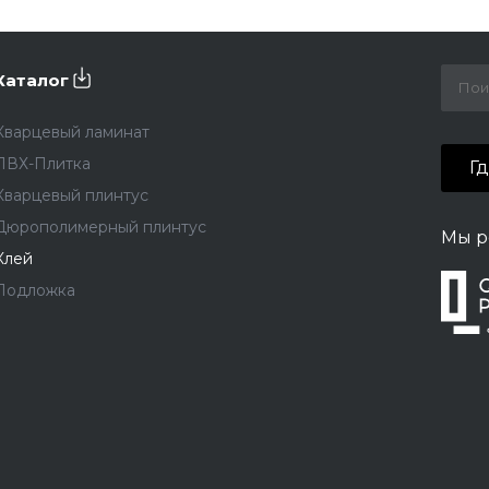
Каталог
Кварцевый ламинат
ПВХ-Плитка
Г
Кварцевый плинтус
Дюрополимерный плинтус
Мы р
Клей
Подложка