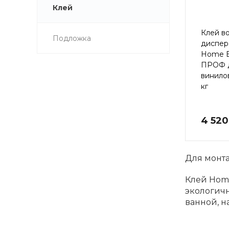
Клей
Клей в
Подложка
диспер
Home E
ПРОФ д
винило
кг
4 520
Для монт
Клей Home
экологичн
ванной, н