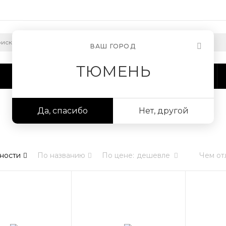
ВАШ ГОРОД
ТЮМЕНЬ
Сотрудничество
Информация
Да, спасибо
Нет, другой
ности
По названию
По цене
:
дешевле
Чем от