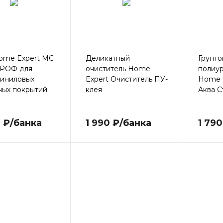
ome Expert МС
Деликатный
Грунто
ПРОФ для
очиститель Home
полиур
виниловых
Expert Очиститель ПУ-
Home E
ных покрытий
клея
Аква С
 ₽/банка
1 990 ₽/банка
1 79