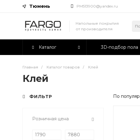
Тюмень
PM513900@yandex.ru
Напольные покрытия
от производителя
Каталог
3D-подбор пола
Главная
/
Каталог товаров
/
Клей
Клей
По популяр
ФИЛЬТР
Розничная цена